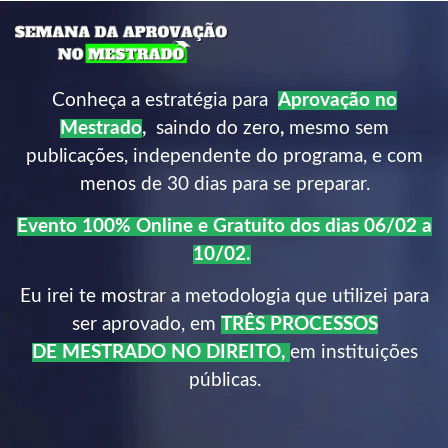
Conheça a estratégia para
Aprovação no
Mestrado
,
saindo do zero
,
mesmo sem
publicações, independente do programa, e com
menos de 30 dias para se preparar.
Evento 100% Online e Gratuito
dos dias 06/02 a
10/02.
Eu irei te mostrar a metodologia que utilizei para
ser aprovado, em
TRÊS PROCESSOS
DE MESTRADO NO DIREITO,
em instituições
públicas.